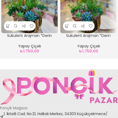
Sükulent Arajman *Derin
Sükulent Arajman *Derin
Sc0002*Eskitme
Sc0002*GOLD
Yapay Çiçek
Yapay Çiçek
₺
1.750,00
₺
1.750,00
Ponçik Mağaza
1. İkitelli Cad. No:21, Halkalı Merkez, 34303 Küçükçekmece/