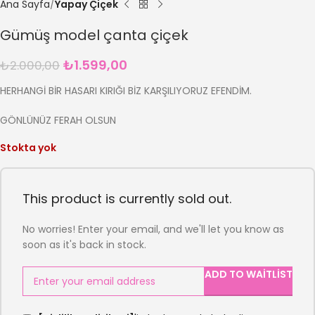
Ana Sayfa
Yapay Çiçek
Gümüş model çanta çiçek
₺
1.599,00
₺
2.000,00
HERHANGİ BİR HASARI KIRIĞI BİZ KARŞILIYORUZ EFENDİM.
GÖNLÜNÜZ FERAH OLSUN
Stokta yok
This product is currently sold out.
No worries! Enter your email, and we'll let you know as
soon as it's back in stock.
ADD TO WAITLIST