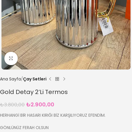
Büyütmek için tıklayın
Ana Sayfa
Çay Setleri
Gold Detay 2’Li Termos
₺
2.900,00
₺
3.800,00
HERHANGİ BİR HASARI KIRIĞI BİZ KARŞILIYORUZ EFENDİM.
GÖNLÜNÜZ FERAH OLSUN