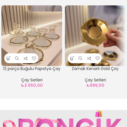
12 parça Buğulu Papatya Çay
Zamak Kenarlı Gold Çay
Seti
Tabağı* 6 Adet
Çay Setleri
Çay Setleri
₺
2.650,00
₺
999,00