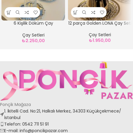
6 Kişilik Döküm Çay
12 parça Golden LONA Çay Seti
Takımı*Gümüş
Çay Setleri
Çay Setleri
₺
1.950,00
₺
2.250,00
Ponçik Mağaza
1. İkitelli Cad. No:21, Halkalı Merkez, 34303 Küçükçekmece/
İstanbul
Telefon: 0542 711 51 91
E-mail: info@poncikpazar.com