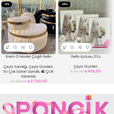
-8%
-38%
Krem D Model Çizgili Gelin
Gelin Kutusu 3’Lü
Çeyiz Sandığı
Çeyiz Ürünleri
Çeyiz Sandığı
,
Çeyiz Ürünleri
,
₺
499,00
En Çok Satan Sandık
,
🛍️ ÇOK
₺
799,00
Satanlar
₺
2.750,00
₺
3.000,00