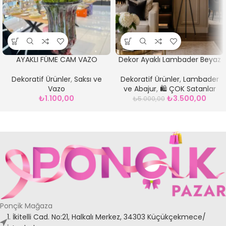
AYAKLI FÜME CAM VAZO
Dekor Ayaklı Lambader Beyaz
Dekoratif Ürünler
,
Saksı ve
Dekoratif Ürünler
,
Lambader
Vazo
ve Abajur
,
🛍️ ÇOK Satanlar
₺
1.100,00
₺
3.500,00
₺
5.000,00
Ponçik Mağaza
1. İkitelli Cad. No:21, Halkalı Merkez, 34303 Küçükçekmece/