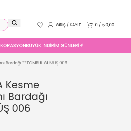
GIRIŞ / KAYIT
0
/
₺
0,00
DEKORASYON
BÜYÜK İNDİRİM GÜNLERİ🎉
Yanı Bardağı **TOMBUL GÜMÜŞ 006
İA Kesme
ı Bardağı
ÜŞ 006