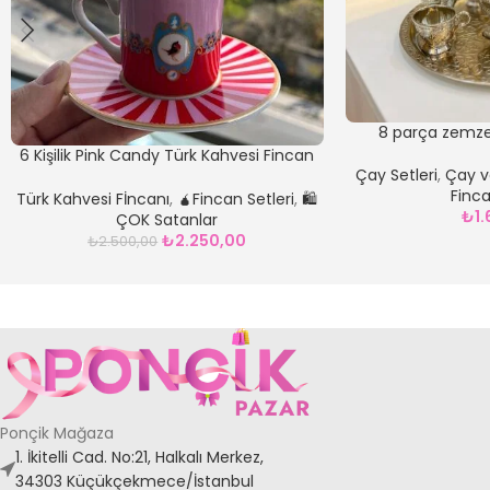
8 parça zemz
6 Kişilik Pink Candy Türk Kahvesi Fincan
Çay Setleri
,
Çay v
Seti
Finca
Türk Kahvesi Fİncanı
,
🧉Fincan Setleri
,
🛍️
₺
1
ÇOK Satanlar
₺
2.250,00
₺
2.500,00
Ponçik Mağaza
1. İkitelli Cad. No:21, Halkalı Merkez,
34303 Küçükçekmece/İstanbul