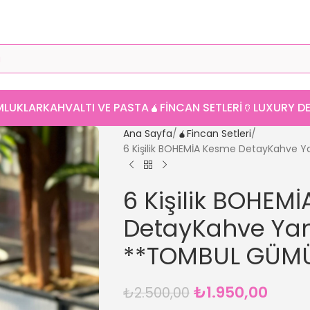
MLUKLAR
KAHVALTI VE PASTA
🧉FINCAN SETLERI
🏺LUXURY 
Ana Sayfa
🧉Fincan Setleri
6 Kişilik BOHEMİA Kesme DetayKahve 
6 Kişilik BOHEM
DetayKahve Yan
**TOMBUL GÜM
₺
1.950,00
₺
2.500,00