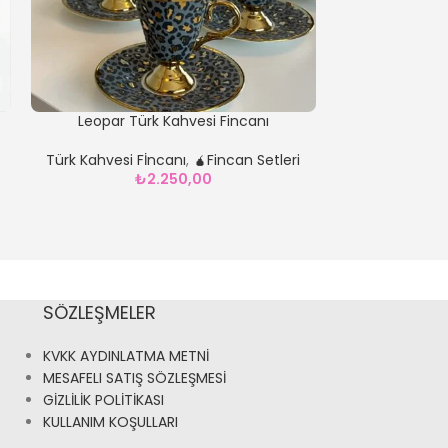
Leopar Türk Kahvesi Fincanı
Florantina fin
Türk Kahvesi Fİncanı
,
🧉Fincan Setleri
Türk Kahvesi 
₺
2.250,00
SÖZLEŞMELER
KVKK AYDINLATMA METNİ
MESAFELI SATIŞ SÖZLEŞMESİ
GİZLİLİK POLİTİKASI
KULLANIM KOŞULLARI