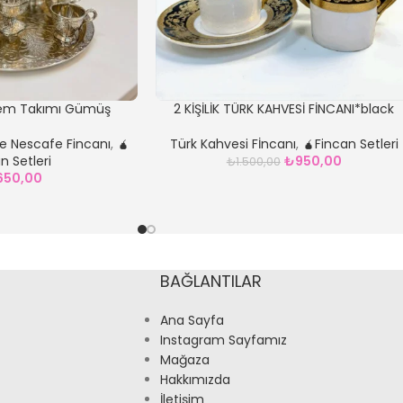
em Takımı Gümüş
2 KİŞİLİK TÜRK KAHVESİ FİNCANI*black
e Nescafe Fincanı
,
🧉
Türk Kahvesi Fİncanı
,
🧉Fincan Setleri
n Setleri
₺
950,00
₺
1.500,00
.650,00
BAĞLANTILAR
Ana Sayfa
Instagram Sayfamız
Mağaza
Hakkımızda
İletişim