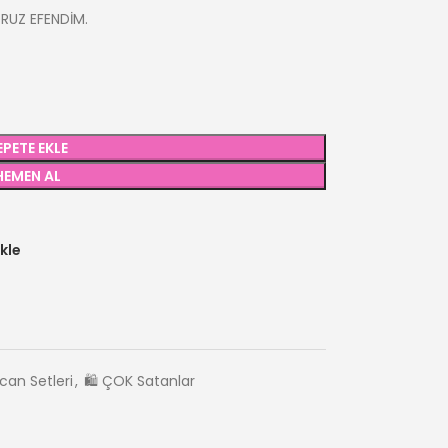
ORUZ EFENDİM.
EPETE EKLE
HEMEN AL
kle
can Setleri
,
🛍️ ÇOK Satanlar