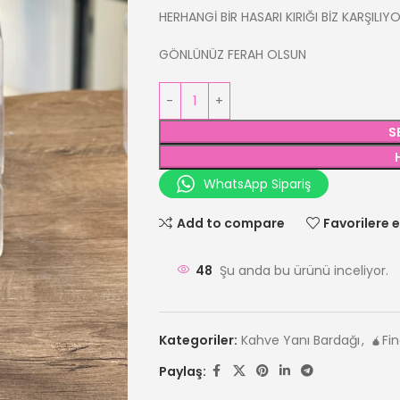
HERHANGİ BİR HASARI KIRIĞI BİZ KARŞILIY
GÖNLÜNÜZ FERAH OLSUN
S
WhatsApp Sipariş
Add to compare
Favorilere e
48
Şu anda bu ürünü inceliyor.
Kategoriler:
Kahve Yanı Bardağı
,
🧉Fin
Paylaş: