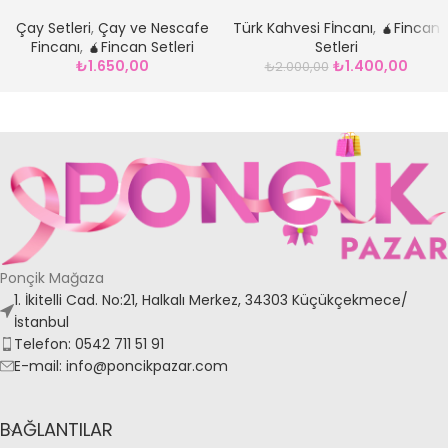
Gümüş
Takımı
Çay Setleri
,
Çay ve Nescafe
Türk Kahvesi Fİncanı
,
🧉Fincan
Fincanı
,
🧉Fincan Setleri
Setleri
₺
1.650,00
₺
1.400,00
₺
2.000,00
Ponçik Mağaza
1. İkitelli Cad. No:21, Halkalı Merkez, 34303 Küçükçekmece/
İstanbul
Telefon: 0542 711 51 91
E-mail: info@poncikpazar.com
BAĞLANTILAR