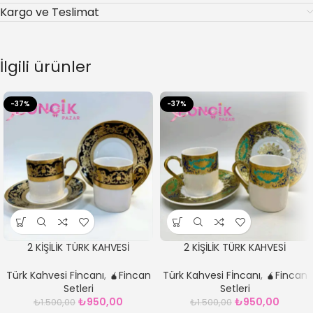
Kargo ve Teslimat
İlgili ürünler
-37%
-37%
2 KİŞİLİK TÜRK KAHVESİ
2 KİŞİLİK TÜRK KAHVESİ
FİNCANI*black
FİNCANI*grend
Türk Kahvesi Fİncanı
,
🧉Fincan
Türk Kahvesi Fİncanı
,
🧉Fincan
Setleri
Setleri
₺
950,00
₺
950,00
₺
1.500,00
₺
1.500,00