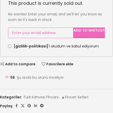
This product is currently sold out.
No worries! Enter your email, and we'll let you know as
soon as it's back in stock.
ADD TO WAITLIST
[gizlilik-politikasi]
'i okudum ve kabul ediyorum
Add to compare
Favorilere ekle
56
Şu anda bu ürünü inceliyor.
Kategoriler:
Türk Kahvesi Fİncanı
,
🧉Fincan Setleri
Paylaş: