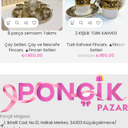
8 parça zemzem Takımı
2 KİŞİLİK TÜRK KAHVESİ
Gümüş
FİNCANI*black
Çay Setleri
,
Çay ve Nescafe
Türk Kahvesi Fİncanı
,
🧉Fincan
Fincanı
,
🧉Fincan Setleri
Setleri
₺
1.650,00
₺
950,00
₺
1.500,00
Ponçik Mağaza
1. İkitelli Cad. No:21, Halkalı Merkez, 34303 Küçükçekmece/