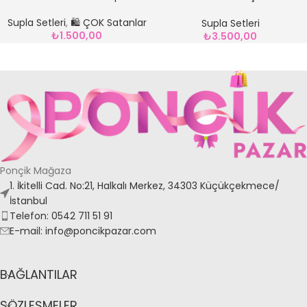
MODEL SUPLA
Supla Setleri
,
🛍️ ÇOK Satanlar
Supla Setleri
₺
1.500,00
₺
3.500,00
Ponçik Mağaza
1. İkitelli Cad. No:21, Halkalı Merkez, 34303 Küçükçekmece/
İstanbul
Telefon: 0542 711 51 91
E-mail: info@poncikpazar.com
BAĞLANTILAR
SÖZLEŞMELER