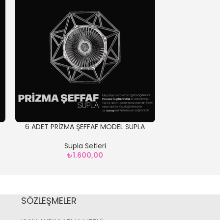
6 ADET PRİZMA ŞEFFAF MODEL SUPLA
6 ADET PRİZ
Supla Setleri
S
₺
1.600,00
SÖZLEŞMELER