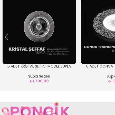
6 ADET KRİSTAL ŞEFFAF MODEL SUPLA
6 ADET GONCA 
S
Supla Setleri
Supl
₺
1.700,00
₺
1