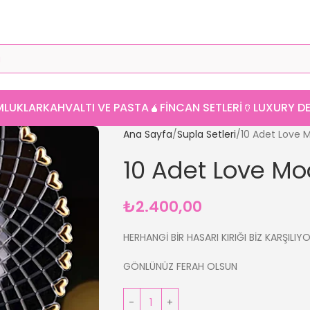
MLUKLAR
KAHVALTI VE PASTA
🧉FINCAN SETLERI
🏺LUXURY 
Ana Sayfa
Supla Setleri
10 Adet Love 
10 Adet Love M
₺
2.400,00
HERHANGİ BİR HASARI KIRIĞI BİZ KARŞILIY
GÖNLÜNÜZ FERAH OLSUN