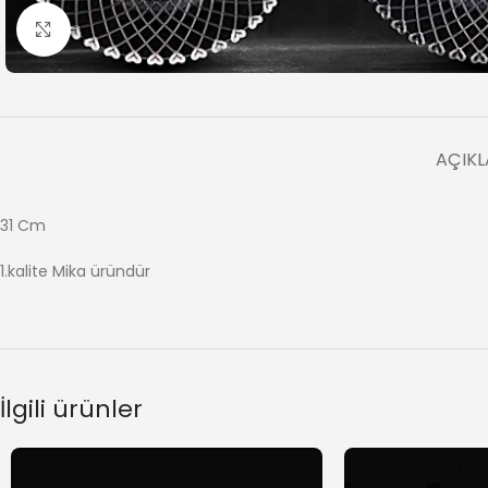
Büyütmek için tıklayın
AÇIK
31 Cm
1.kalite Mika üründür
İlgili ürünler