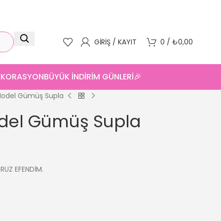
GIRIŞ / KAYIT
0
/
₺
0,00
DEKORASYON
BÜYÜK İNDİRİM GÜNLERİ🎉
Model Gümüş Supla
odel Gümüş Supla
ORUZ EFENDİM.