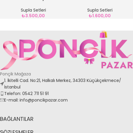
MODEL SUPLA
SUPLA
Supla Setleri
Supla Setleri
₺
3.500,00
₺
1.600,00
Ponçik Mağaza
1. İkitelli Cad. No:21, Halkalı Merkez, 34303 Küçükçekmece/
İstanbul
Telefon: 0542 711 51 91
E-mail: info@poncikpazar.com
BAĞLANTILAR
SÖZLEŞMELER