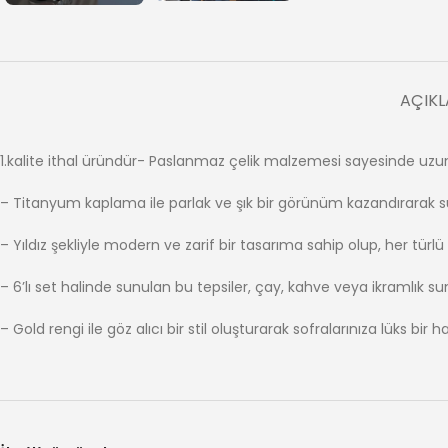
AÇIK
1.kalite ithal üründür- Paslanmaz çelik malzemesi sayesinde uzu
– Titanyum kaplama ile parlak ve şık bir görünüm kazandırarak s
– Yıldız şekliyle modern ve zarif bir tasarıma sahip olup, her tü
– 6’lı set halinde sunulan bu tepsiler, çay, kahve veya ikramlık sun
– Gold rengi ile göz alıcı bir stil oluşturarak sofralarınıza lüks bir 