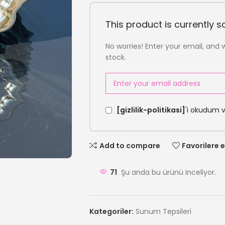
This product is currently so
No worries! Enter your email, and w
stock.
[gizlilik-politikasi]
'i okudum 
Add to compare
Favorilere e
71
Şu anda bu ürünü inceliyor.
Kategoriler:
Sunum Tepsileri