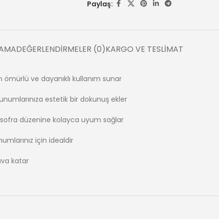
Paylaş:
LAMA
DEĞERLENDIRMELER (0)
KARGO VE TESLIMAT
n ömürlü ve dayanıklı kullanım sunar
unumlarınıza estetik bir dokunuş ekler
rlü sofra düzenine kolayca uyum sağlar
umlarınız için idealdir
hava katar