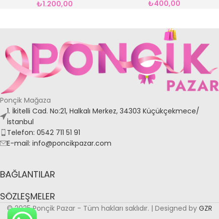
₺
400,00
₺
1.200,00
Ponçik Mağaza
1. İkitelli Cad. No:21, Halkalı Merkez, 34303 Küçükçekmece/
İstanbul
Telefon: 0542 711 51 91
E-mail: info@poncikpazar.com
BAĞLANTILAR
SÖZLEŞMELER
© 2025 Ponçik Pazar - Tüm hakları saklıdır. | Designed by
GZR