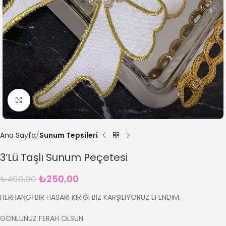
Büyütmek için tıklayın
Ana Sayfa
Sunum Tepsileri
3’Lü Taşlı Sunum Peçetesi
₺
250,00
₺
400,00
HERHANGİ BİR HASARI KIRIĞI BİZ KARŞILIYORUZ EFENDİM.
GÖNLÜNÜZ FERAH OLSUN