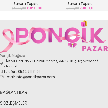
Sunum Tepsileri
Sunum Tepsileri
₺
850,00
₺
800,00
₺
1.500,00
₺
950,00
Ponçik Mağaza
1. İkitelli Cad. No:21, Halkalı Merkez, 34303 Küçükçekmece/
İstanbul
Telefon: 0542 711 51 91
E-mail: info@poncikpazar.com
BAĞLANTILAR
SÖZLEŞMELER