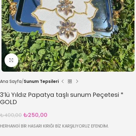
Büyütmek için tıklayın
Ana Sayfa
Sunum Tepsileri
3’lü Yıldız Papatya taşlı sunum Peçetesi *
GOLD
₺
250,00
₺
400,00
HERHANGİ BİR HASARI KIRIĞI BİZ KARŞILIYORUZ EFENDİM.