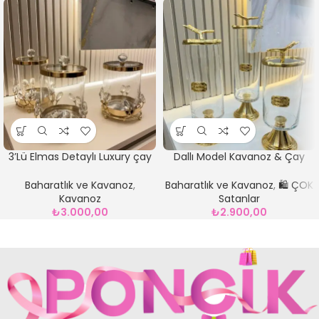
3’Lü Elmas Detaylı Luxury çay
Dallı Model Kavanoz & Çay
şeker kahvelik
şeker kahvelik
Baharatlık ve Kavanoz
,
Baharatlık ve Kavanoz
,
🛍️ ÇOK
Kavanoz
Satanlar
₺
3.000,00
₺
2.900,00