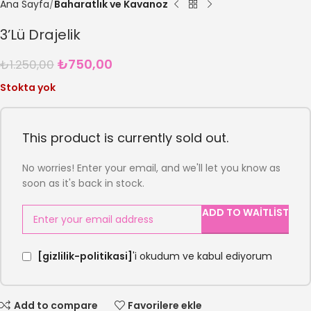
Ana Sayfa
Baharatlık ve Kavanoz
3’Lü Drajelik
₺
750,00
₺
1.250,00
Stokta yok
This product is currently sold out.
No worries! Enter your email, and we'll let you know as
soon as it's back in stock.
ADD TO WAITLIST
[gizlilik-politikasi]
'i okudum ve kabul ediyorum
Add to compare
Favorilere ekle