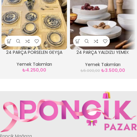
24 PARÇA PORSELEN GEYŞA
24 PARÇA YALDIZLI YEMEK
TAKIMI
Yemek Takımları
Yemek Takımları
₺
4.250,00
₺
3.500,00
₺
5.000,00
Ponçik Mağaza