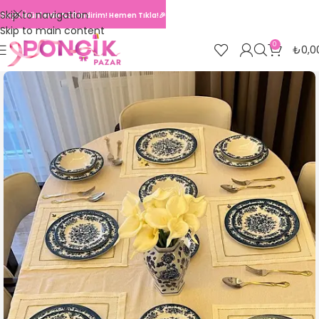
Skip to navigation
Seçili Ürünlerde %30 İndirim! Hemen Tıkla!🎉
Skip to main content
0
₺
0,0