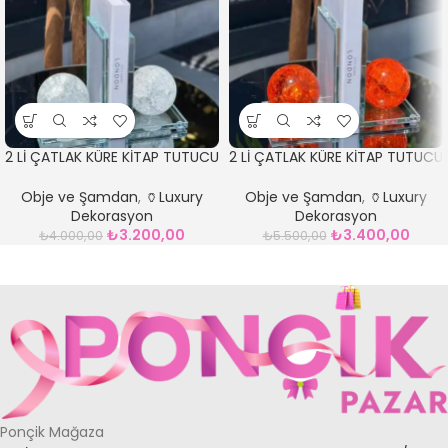
2 Lİ ÇATLAK KÜRE KİTAP TUTUCU
2 Lİ ÇATLAK KÜRE KİTAP TUTUCU
ŞEFFAF
TURUNCU
Obje ve Şamdan
,
🏺Luxury
Obje ve Şamdan
,
🏺Luxury
Dekorasyon
Dekorasyon
₺
3.200,00
₺
3.400,00
₺
4.000,00
₺
5.500,00
Ponçik Mağaza