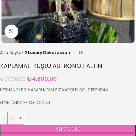
Büyütmek için tıklayın
Ana Sayfa
🏺Luxury Dekorasyon
KAPLAMALI KUŞLU ASTRONOT ALTIN
₺
4.800,00
₺
7.000,00
HERHANGİ BİR HASARI KIRIĞI BİZ KARŞILIYORUZ EFENDİM.
GÖNLÜNÜZ FERAH OLSUN
SEPETE EKLE