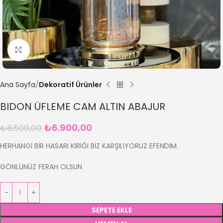
Büyütmek için tıklayın
Ana Sayfa
Dekoratif Ürünler
BIDON ÜFLEME CAM ALTIN ABAJUR
₺
6.900,00
₺
8.500,00
HERHANGİ BİR HASARI KIRIĞI BİZ KARŞILIYORUZ EFENDİM.
GÖNLÜNÜZ FERAH OLSUN
SEPETE EKLE