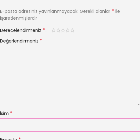
*
E-posta adresiniz yayınlanmayacak.
Gerekli alanlar
ile
işaretlenmişlerdir
*
Derecelendirmeniz
*
Değerlendirmeniz
*
İsim
*
E-posta