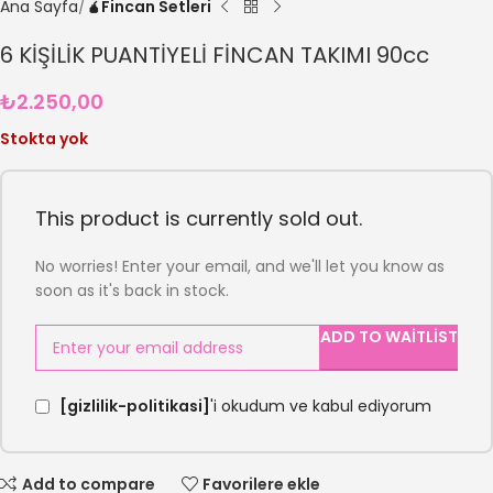
Ana Sayfa
🧉Fincan Setleri
6 KİŞİLİK PUANTİYELİ FİNCAN TAKIMI 90cc
₺
2.250,00
Stokta yok
This product is currently sold out.
No worries! Enter your email, and we'll let you know as
soon as it's back in stock.
ADD TO WAITLIST
[gizlilik-politikasi]
'i okudum ve kabul ediyorum
Add to compare
Favorilere ekle