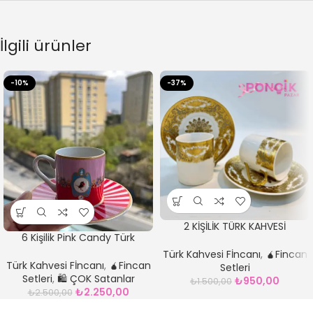
İlgili ürünler
-10%
-37%
2 KİŞİLİK TÜRK KAHVESİ
6 Kişilik Pink Candy Türk
FİNCANI*feide
Kahvesi Fincan Seti
Türk Kahvesi Fİncanı
,
🧉Fincan
Türk Kahvesi Fİncanı
,
🧉Fincan
Setleri
Setleri
,
🛍️ ÇOK Satanlar
₺
950,00
₺
1.500,00
₺
2.250,00
₺
2.500,00