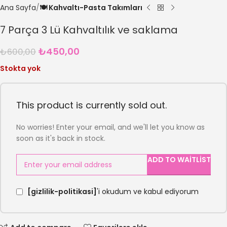
Ana Sayfa
🍽️ Kahvaltı-Pasta Takımları
7 Parça 3 Lü Kahvaltılık ve saklama
₺
450,00
₺
600,00
Stokta yok
This product is currently sold out.
No worries! Enter your email, and we'll let you know as
soon as it's back in stock.
ADD TO WAITLIST
[gizlilik-politikasi]
'i okudum ve kabul ediyorum