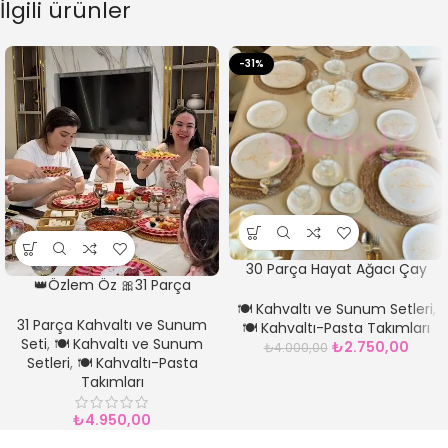
İlgili ürünler
-31%
30 Parça Hayat Ağacı Çay
👑Özlem Öz 🎀31 Parça
Pasta Servis Takımı Kurabiye
Kahvaltı Seti
Hariçtir (kaşık dahil)
🍽️ Kahvaltı ve Sunum Setleri
,
31 Parça Kahvaltı ve Sunum
🍽️ Kahvaltı-Pasta Takımları
Seti
,
🍽️ Kahvaltı ve Sunum
₺
2.750,00
₺
4.000,00
Setleri
,
🍽️ Kahvaltı-Pasta
Takımları
₺
4.950,00